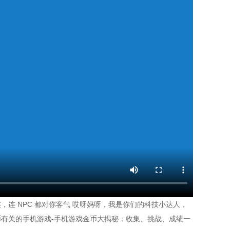
连 NPC 都对你客气 哎呀妈呀，我是你们的科技小达人，
察 与金币有关的手机游戏-手机游戏金币大揭秘：收集、挑战、成绩一