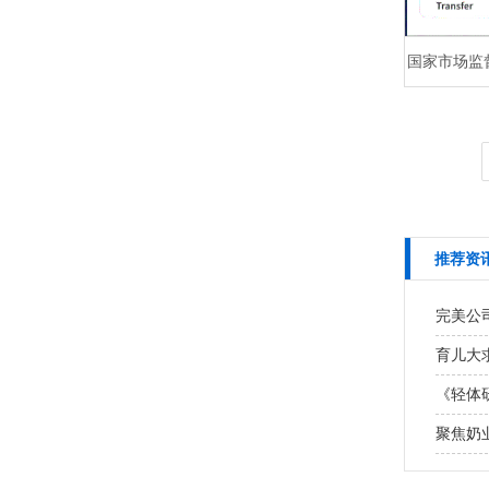
国家市场监
推荐资
完美公
育儿大
《轻体
聚焦奶