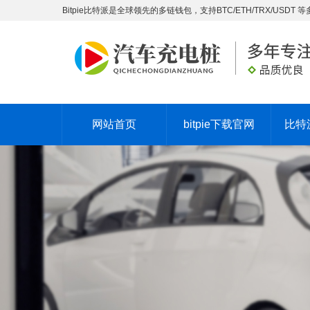
Bitpie比特派是全球领先的多链钱包，支持BTC/ETH/TRX/U
网站首页
bitpie下载官网
比特