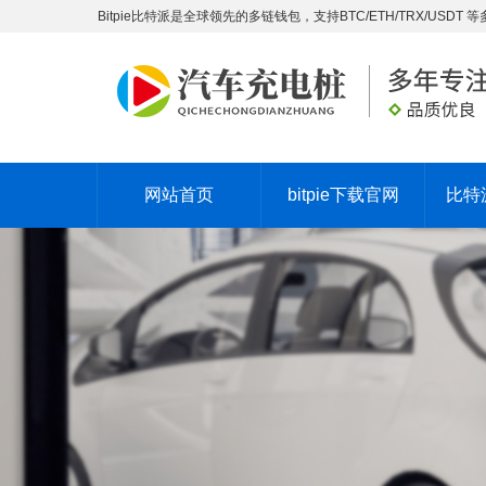
Bitpie比特派是全球领先的多链钱包，支持BTC/ETH/TRX/U
网站首页
bitpie下载官网
比特