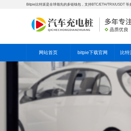
Bitpie比特派是全球领先的多链钱包，支持BTC/ETH/TRX/U
网站首页
bitpie下载官网
比特