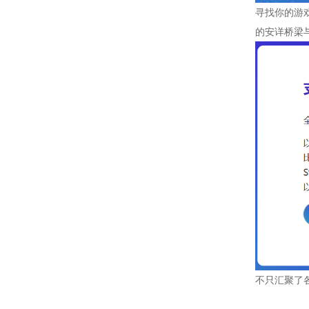
寻找你的游
的安详桥梁
不只汇聚了