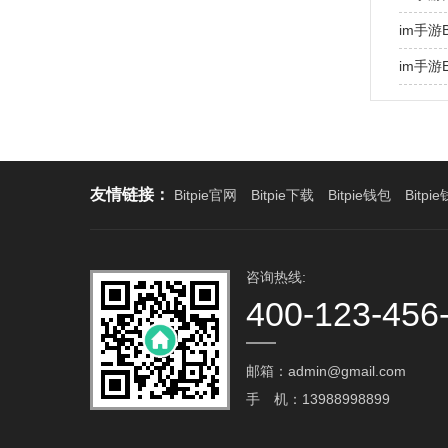
im手游Bi
im手游
友情链接：
Bitpie官网
Bitpie下载
Bitpie钱包
Bitp
咨询热线:
400-123-456
邮箱：
admin@gmail.com
手 机：13988998899