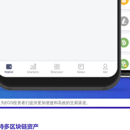
为EOS投资者们提供更加便捷和高效的交易渠道。