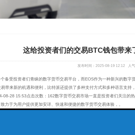
这给投资者们的交易BTC钱包带来
发布时间：2025-08-19 12:12
人
一个备受投资者们青睐的数字货币交易平台，而EOS作为一种新兴的数字
的交易带来新的机遇和便利，比特派还提供了多种支付方式和多种语言支持
24-08-28 15:53点击次数：162数字货币交易市场一直是投资者们
，致力于为用户提供更加安详、快速和便捷的数字货币交易体验，。