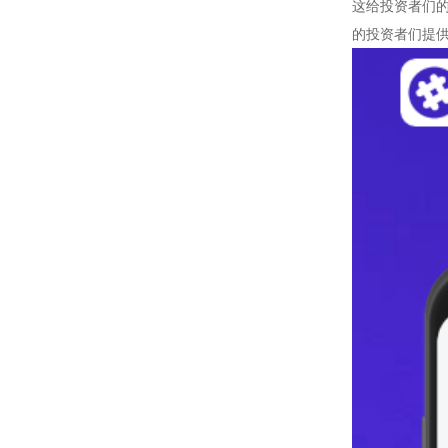
这给投资者们
的投资者们提