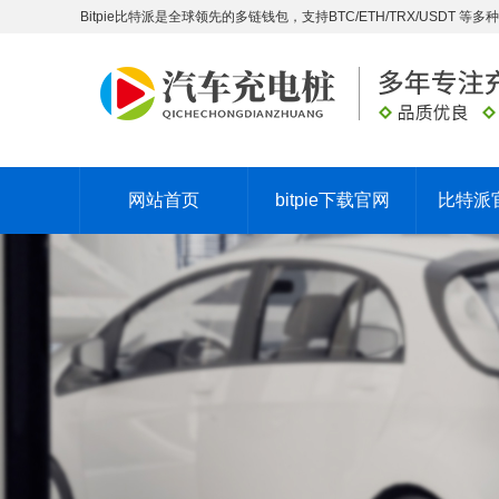
Bitpie比特派是全球领先的多链钱包，支持BTC/ETH/TRX/US
网站首页
bitpie下载官网
比特派