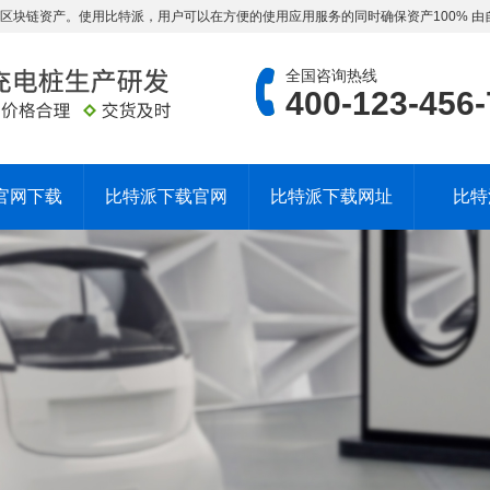
DT 等多种区块链资产。使用比特派，用户可以在方便的使用应用服务的同时确保资产100% 
全国咨询热线
400-123-456
官网下载
比特派下载官网
比特派下载网址
比特