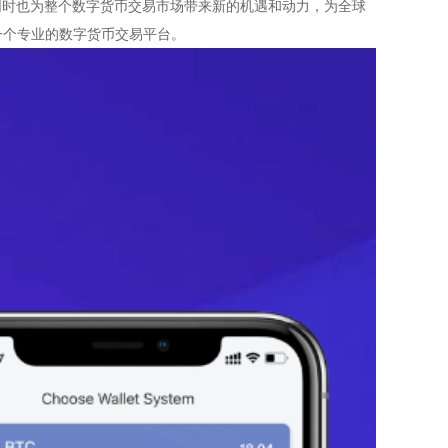
同时也为整个数字货币交易市场带来新的机遇和动力，为全球
一个专业的数字货币交易平台。