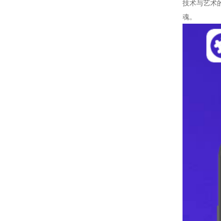
技术与艺术
魂。