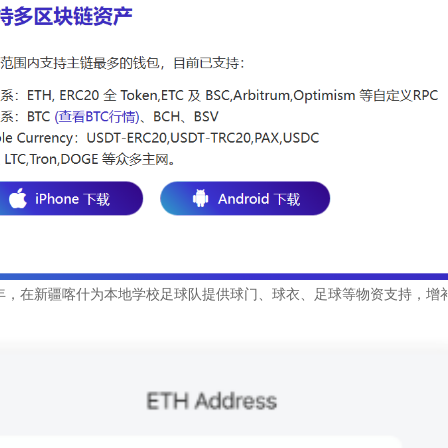
年，在新疆喀什为本地学校足球队提供球门、球衣、足球等物资支持，增补