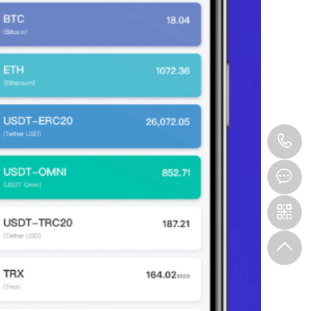
4
1
4
7