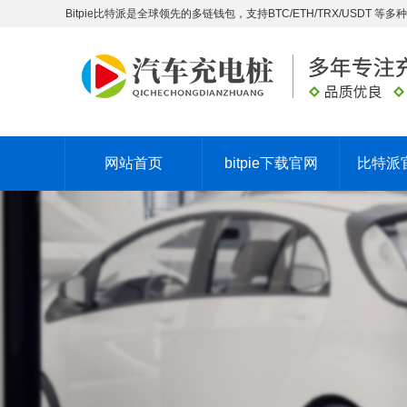
Bitpie比特派是全球领先的多链钱包，支持BTC/ETH/TRX/US
网站首页
bitpie下载官网
比特派