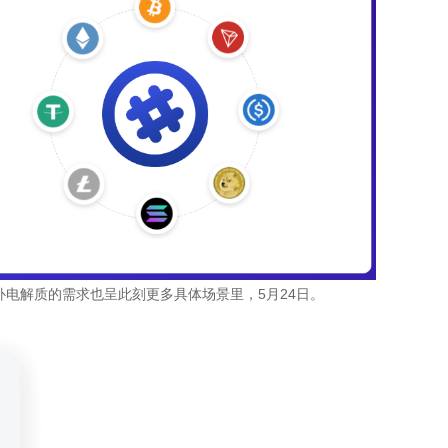
电解质的需求也呈此刻更多具体场景里，5月24日。