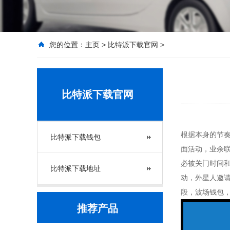
您的位置：
主页
>
比特派下载官网
>
比特派下载官网
根据本身的节奏
比特派下载钱包
面活动，业余
必被关门时间
比特派下载地址
动，外星人邀请
段，波场钱包
推荐产品