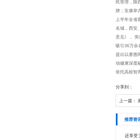
民答理，陕西
牌；安康举
上半年全省
名城，西安
意见》， 
吸引36万
提出以赛惠
动健康深度
依托高校智
分享到：
上一篇：
推荐资
还享受