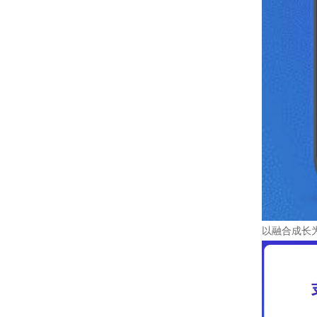
以融合成长