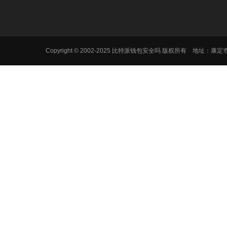
Copyright © 2002-2025 比特派钱包安全吗 版权所有 地